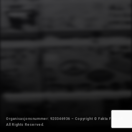
Organisasjonsnummer: 920346936 – Copyright © Fakta Film AS.
All Rights Reserved.