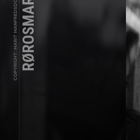
RØROSMARTNAN
COPYRIGHT: MARIT MANFREDSDOTTER