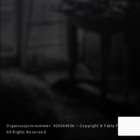
Organisasjonsnummer: 920346936 – Copyright © Fakta Film AS.
All Rights Reserved.