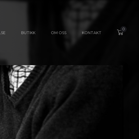
0
LSE
BUTIKK
OM OSS
KONTAKT